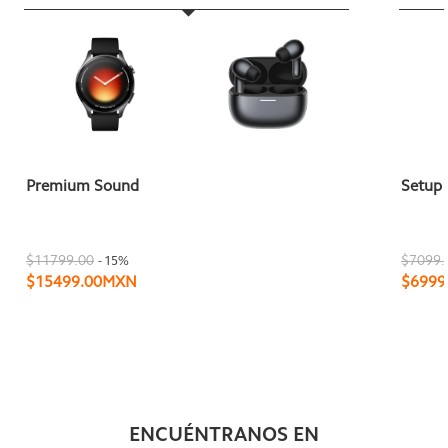
Premium Sound
Setup
$11799.00
$7099.
- 15%
$15499.00MXN
$6999
ENCUÉNTRANOS EN