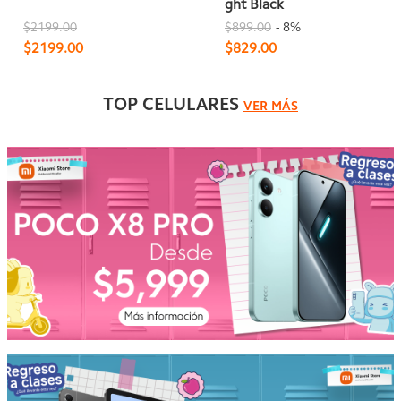
ght Black
$2199.00
$899.00
- 8%
$2199.00
$829.00
TOP CELULARES
VER MÁS