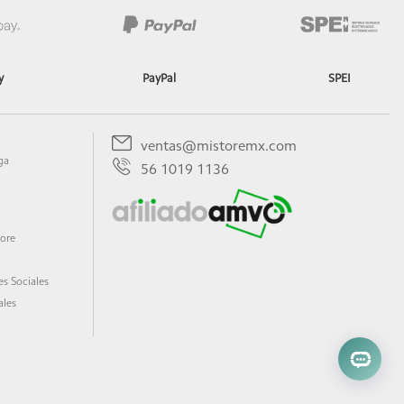
y
PayPal
SPEI
ventas@mistoremx.com
ga
56 1019 1136
tore
s Sociales
ales