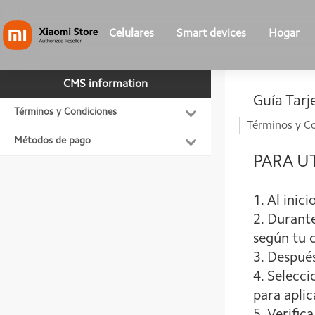
Celulares
Smart devices
Hogar
CMS information
Guía Tarj
Celulares
Xiaomi 17
Scooter
Mi Watch
Iluminación
Términos y Condiciones
Iluminación LED
Términos y C
Smart devices
Poco F8
Video
Mi Smart Band
Electrodomésticos
Métodos de pago
Aspiradora
PARA U
Hogar
Poco X8
Accesorios
Seguridad
Purificador de aire
Relojes y Smart Band
Poco C85
TV
Router
1. Al inic
Cocina
2. Durante
Tablets
Poco M8
Accesorios
según tu c
Otros
Poco M8s
Audio
Redmi Note 15
3. Después
4. Selecci
Cuidado Personal
Redmi A7
para aplic
Accesorios