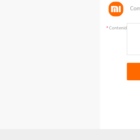
Co
*
Contenido：