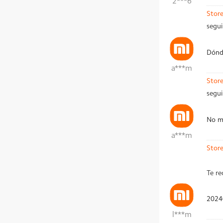
2***6
Stor
segui
Dónd
a***m
Stor
segui
No me
a***m
Stor
Te r
2024
l***m