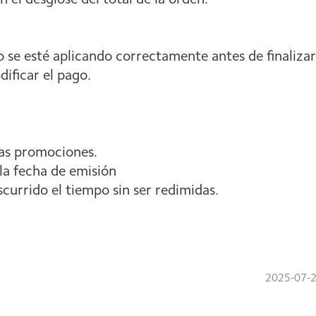
 el desglose del total de la orden:
 se esté aplicando correctamente antes de finalizar
ificar el pago.
ras promociones.
e la fecha de emisión
currido el tiempo sin ser redimidas.
2025-07-2