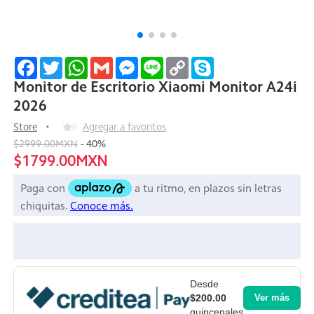
Facebook
Twitter
WhatsApp
Gmail
Messenger
Line
Copy
Skype
Link
Monitor de Escritorio Xiaomi Monitor A24i
2026
Store
0
Agregar a favoritos
$2999.00MXN
-
40
%
$1799.00MXN
Desde
$200.00
Ver más
quincenales