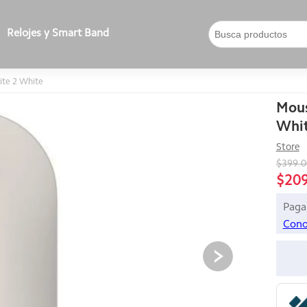
Relojes y Smart Band
ite 2 White
Mous
Whi
Store
$399.
$20