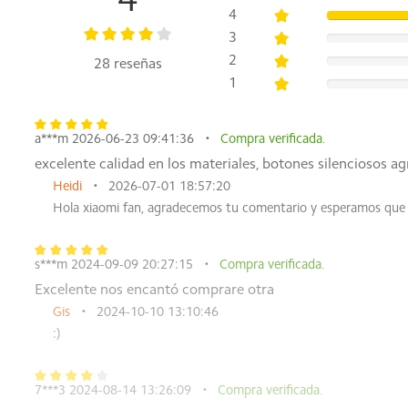
4
4
Receptor x1
3
(Almacenado en el compartimento del receptor)
Tarjeta de garantía x1
2
28 reseñas
1
a***m 2026-06-23 09:41:36
Compra verificada.
excelente calidad en los materiales, botones silenciosos ag
Heidi
2026-07-01 18:57:20
Hola xiaomi fan, agradecemos tu comentario y esperamos que
s***m 2024-09-09 20:27:15
Compra verificada.
Excelente nos encantó comprare otra
Gis
2024-10-10 13:10:46
:)
7***3 2024-08-14 13:26:09
Compra verificada.