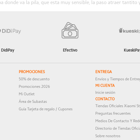
a donde va la pila, que esta muy sensible, la paso atraer tantito y
ón es la mas importante para seguir mejorando.
DidiPay
Efectivo
KueskiPa
sotros tu opinión es lo mas importante, esperamos que disfrutes mucho 
PROMOCIONES
ENTREGA
50% de descuento
Envíos y Tiempos de Entre
MI CUENTA
Promociones 2026
Inicie sesión
Mi Outlet
CONTACTO
Área de Subastas
sotros tu opinión es lo mas importante, esperamos que disfrutes mucho 
Tiendas Oficiales Xiaomi S
Guía Tarjeta de regalo / Cupones
Preguntas frecuentes
Medios De Contacto Y Rede
Directorio de Tiendas Ofici
Sobre nosotros