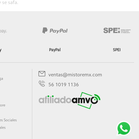
 se safa.
y
PayPal
SPEI
de tu producto.
ventas@mistoremx.com
ga
56 1019 1136
de tu producto.
tore
s Sociales
ales