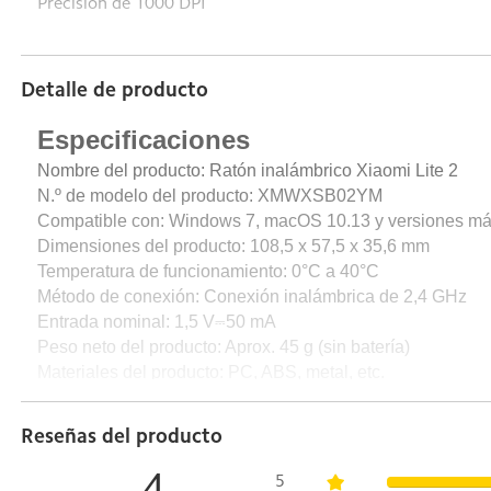
Precisión de 1000 DPI
Detalle de producto
Especificaciones
Nombre del producto: Ratón inalámbrico Xiaomi Lite 2
N.º de modelo del producto: XMWXSB02YM
Compatible con: Windows 7, macOS 10.13 y versiones má
Dimensiones del producto: 108,5 x 57,5
x 35,6 mm
Temperatura de funcionamiento: 0°C a 40°C
Método de conexión: Conexión inalámbrica de 2,4 GHz
Entrada nominal: 1,5 V
⎓
50 mA
Peso neto del producto: Aprox. 45 g (sin batería)
Materiales del producto: PC, ABS, metal, etc.
Contenido del paquete
Reseñas del producto
Ratón x1
5
Manual de usuario x1