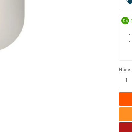
Núme
1