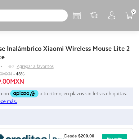
0
e Inalámbrico Xiaomi Wireless Mouse Lite 2
te
2
Agregar a favoritos
00MXN
-
48
%
9.00MXN
Desde
$200.00
Ver más