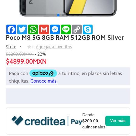
Facebook
Twitter
WhatsApp
Gmail
Messenger
Line
Copy
Skype
Link
Poco M8 5G 8GB RAM 512GB ROM Silver
Store
1
Agregar a favoritos
$6299.00MXN
-
22
%
$4899.00MXN
Desde
$200.00
Ver más
quincenales