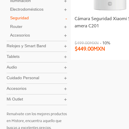
Poco C81
Iluminación
Electrodomésticos
Mi Outlet
Poco C71
Seguridad
Cámara Seguridad Xiaomi 
Poco M7
amera C201
Router
Accesorios
Redmi 14C
$499.00MXN
- 10%
Relojes y Smart Band
$449.00MXN
Tablets
Audio
Cuidado Personal
Accesorios
Mi Outlet
Renuévate con los mejores productos
en Mistore, encuentra aquello que
buscas a excelentes precios.