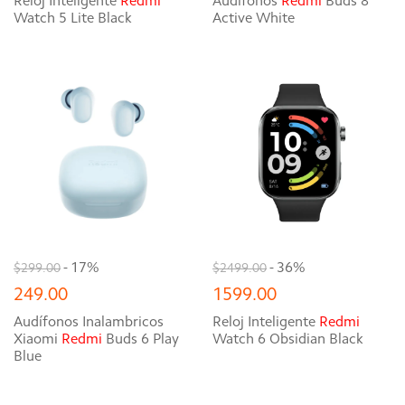
Reloj Inteligente
Redmi
Audífonos
Redmi
Buds 8
Watch 5 Lite Black
Active White
- 17%
- 36%
$299.00
$2499.00
249.00
1599.00
Audífonos Inalambricos
Reloj Inteligente
Redmi
Xiaomi
Redmi
Buds 6 Play
Watch 6 Obsidian Black
Blue