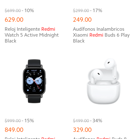
- 10%
- 17%
$699.00
$299.00
629.00
249.00
Reloj Inteligente
Redmi
Audífonos Inalambricos
Watch 5 Active Midnight
Xiaomi
Redmi
Buds 6 Play
Black
Black
- 15%
- 34%
$999.00
$499.00
849.00
329.00