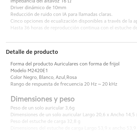
Impedancia del altavoz 16 Ω
Driver dinámico de 10mm
Reducción de ruido con IA para llamadas claras.
Cinco opciones de ecualización disponibles a través de la 
Hasta 36 horas de reproducción continua con el estuche de
Detalle de producto
Forma del producto Auriculares con forma de frijol
Modelo M2420E1
Color Negro, Blanco, Azul,Rosa
Rango de respuesta de frecuencia 20 Hz ~ 20 kHz
Dimensiones y peso
Peso de un solo auricular 3,6g
Dimensiones de un solo auricular Largo 20,6 x Ancho 14,5
Peso del estuche de carga 32,8 g
Dimensiones del estuche de carga Largo 53,9 x ancho 53,9
Peso total 40,0g