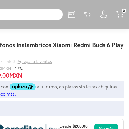
0
fonos Inalambricos Xiaomi Redmi Buds 6 Play
13
Agregar a favoritos
00MXN
-
17
%
9.00MXN
Desde
$200.00
Ver más