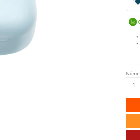
Núme
1