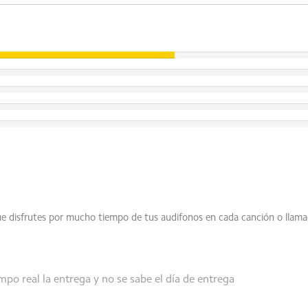
e disfrutes por mucho tiempo de tus audifonos en cada canción o llama
/ A2DP / AVRCP
táculos)
mpo real la entrega y no se sabe el día de entrega
encia máxima 10 mw