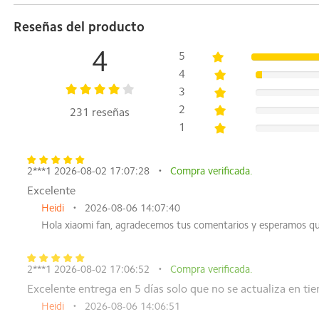
Reseñas del producto
Cargando
Capacidad de la batería
4
5
Auriculares 57mAh
4
Estuche de carga 600 mAh
3
Puerto de carga TIPO C
2
231 reseñas
Parámetros de entrada de los auriculares 5 V 170 mA
1
Parámetros de entrada del estuche de carga 5 V 800 mA
Parámetros de salida del estuche de carga 5 V 340 mA
Duración de la batería
2***1 2026-08-02 17:07:28
Compra verificada.
Duración de la batería con una sola carga 7,5 horas
Excelente
Duración de la batería con estuche de carga 36 horas
Heidi
2026-08-06 14:07:40
Conexión
Hola xiaomi fan, agradecemos tus comentarios y esperamos qu
Conexión inalámbrica Bluetooth® 5.4
Protocolos Bluetooth Bluetooth® de bajo consumo / HFP 
2***1 2026-08-02 17:06:52
Compra verificada.
Alcance de comunicación 10m (espacio abierto libre de obs
Excelente entrega en 5 días solo que no se actualiza en tie
Impedancia del altavoz 16 Ω Potencia nominal 5 mw Pot
Heidi
2026-08-06 14:06:51