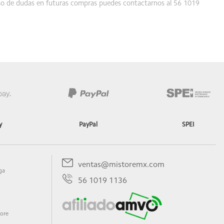
aso de dudas en futuras compras puedes contactarnos al 56 1019
y
PayPal
SPEI
los recomiendo
ventas@mistoremx.com
ga
56 1019 1136
tore