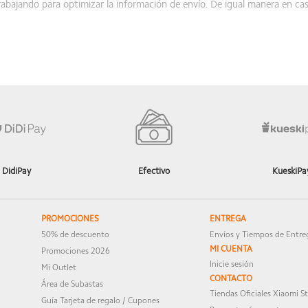
abajando para optimizar la información de envío. De igual manera en c
rado la pila hasta una semana
e disfrutes por mucho tiempo de tu producto.
DidiPay
Efectivo
KueskiPa
e los regale también a mi esposa y le han encantado. Totalmente 
e disfrutes mucho de tu producto en cada canción.
PROMOCIONES
ENTREGA
50% de descuento
Envíos y Tiempos de Entre
MI CUENTA
Promociones 2026
Inicie sesión
Mi Outlet
CONTACTO
Área de Subastas
Tiendas Oficiales Xiaomi S
Guía Tarjeta de regalo / Cupones
u producto en cada canción y llamada.