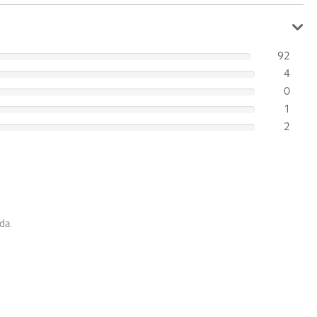
92
4
0
1
2
da.