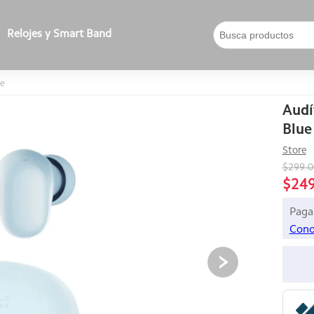
Relojes y Smart Band
ue
Audí
Blue
Store
$299.
$24