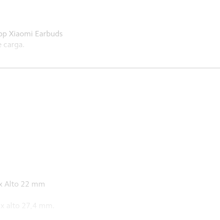
app Xiaomi Earbuds
 carga.
 x Alto 22 mm
 x alto 27,4 mm.