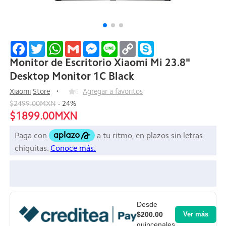
Facebook
Twitter
WhatsApp
Gmail
Messenger
Line
Copy
Skype
Link
Monitor de Escritorio Xiaomi Mi 23.8"
Desktop Monitor 1C Black
Xiaomi
Store
6
Agregar a favoritos
$2499.00MXN
-
24
%
$1899.00MXN
Desde
$200.00
Ver más
quincenales