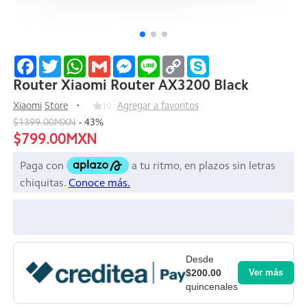
Facebook
Twitter
WhatsApp
Gmail
Messenger
Line
Copy
Skype
Link
Router Xiaomi Router AX3200 Black
Xiaomi
Store
10
Agregar a favoritos
$1399.00MXN
-
43
%
$799.00MXN
Desde
$200.00
Ver más
quincenales