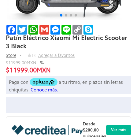
Facebook
Twitter
WhatsApp
Gmail
Messenger
Line
Copy
Skype
Link
Patín Eléctrico Xiaomi Mi Electric Scooter
3 Black
Store
18
Agregar a favoritos
$11999.00MXN
-
%
$11999.00MXN
Desde
$200.00
Ver más
quincenales