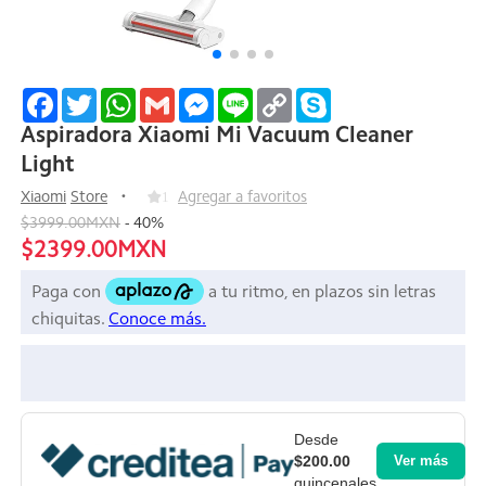
Facebook
Twitter
WhatsApp
Gmail
Messenger
Line
Copy
Skype
Link
Aspiradora Xiaomi Mi Vacuum Cleaner
Light
Xiaomi
Store
1
Agregar a favoritos
$3999.00MXN
-
40
%
$2399.00MXN
Desde
$200.00
Ver más
quincenales