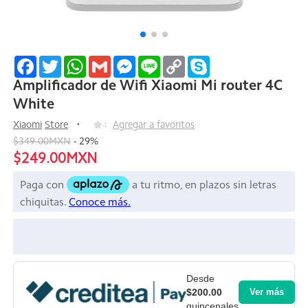
Facebook
Twitter
WhatsApp
Gmail
Messenger
Line
Copy
Skype
Link
Amplificador de Wifi Xiaomi Mi router 4C
White
Xiaomi
Store
4
Agregar a favoritos
$349.00MXN
-
29
%
$249.00MXN
Desde
$200.00
Ver más
quincenales