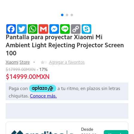
Facebook
Twitter
WhatsApp
Gmail
Messenger
Line
Copy
Skype
Link
Pantalla para proyectar Xiaomi Mi
Ambient Light Rejecting Projector Screen
100
Xiaomi
Store
9
Agregar a favoritos
$17999.00MXN
-
17
%
$14999.00MXN
Desde