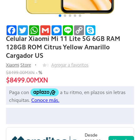
Facebook
Twitter
WhatsApp
Gmail
Messenger
Line
Copy
Skype
Link
Celular Xiaomi Mi 11 Lite 5G 6GB RAM
128GB ROM Citrus Yellow Amarillo
Cargador US
Xiaomi
Store
0
Agregar a favoritos
$8499.00MXN
-
%
$8499.00MXN
Desde