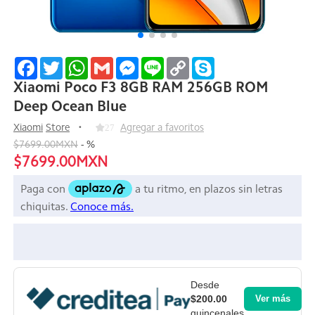
Facebook
Twitter
WhatsApp
Gmail
Messenger
Line
Copy
Skype
Link
Xiaomi Poco F3 8GB RAM 256GB ROM
Deep Ocean Blue
Xiaomi
Store
27
Agregar a favoritos
$7699.00MXN
-
%
$7699.00MXN
Desde
$200.00
Ver más
quincenales