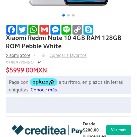
Facebook
Twitter
WhatsApp
Gmail
Messenger
Line
Copy
Skype
Link
Xiaomi Redmi Note 10 4GB RAM 128GB
ROM Pebble White
Xiaomi
Store
0
Agregar a favoritos
$5999.00MXN
-
%
$5999.00MXN
Desde
$200.00
Ver más
quincenales