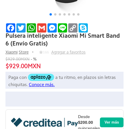
Facebook
Twitter
WhatsApp
Gmail
Messenger
Line
Copy
Skype
Link
Pulsera inteligente Xiaomi Mi Smart Band
6 (Envío Gratis)
Xiaomi
Store
166
Agregar a favoritos
$929.00MXN
-
%
$929.00MXN
Desde
$200.00
Ver más
quincenales