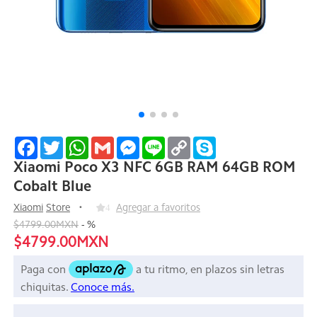
Facebook
Twitter
WhatsApp
Gmail
Messenger
Line
Copy
Skype
Link
Xiaomi Poco X3 NFC 6GB RAM 64GB ROM
Cobalt Blue
Xiaomi
Store
4
Agregar a favoritos
$4799.00MXN
-
%
$4799.00MXN