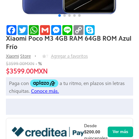
Facebook
Twitter
WhatsApp
Gmail
Messenger
Line
Copy
Skype
Link
Xiaomi Poco M3 4GB RAM 64GB ROM Azul
Frío
Xiaomi
Store
7
Agregar a favoritos
$3599.00MXN
-
%
$3599.00MXN
Desde
$200.00
Ver más
quincenales