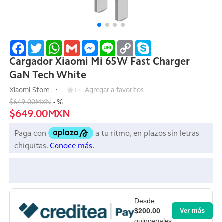
Facebook
Twitter
WhatsApp
Gmail
Messenger
Line
Copy
Skype
Link
Cargador Xiaomi Mi 65W Fast Charger
GaN Tech White
Xiaomi
Store
15
Agregar a favoritos
$649.00MXN
-
%
$649.00MXN
Desde
$200.00
Ver más
quincenales