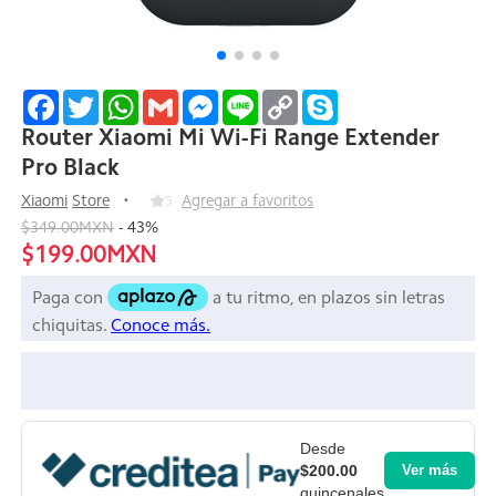
Facebook
Twitter
WhatsApp
Gmail
Messenger
Line
Copy
Skype
Link
Router Xiaomi Mi Wi-Fi Range Extender
Pro Black
Xiaomi
Store
5
Agregar a favoritos
$349.00MXN
-
43
%
$199.00MXN
Desde
$200.00
Ver más
quincenales