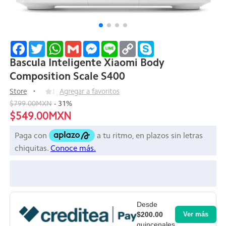
Facebook
Twitter
WhatsApp
Gmail
Messenger
Line
Copy
Skype
Link
Bascula Inteligente Xiaomi Body
Composition Scale S400
Store
1
Agregar a favoritos
$799.00MXN
-
31
%
$549.00MXN
Desde
$200.00
Ver más
quincenales