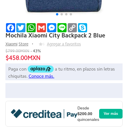
Facebook
Twitter
WhatsApp
Gmail
Messenger
Line
Copy
Skype
Link
Mochila Xiaomi City Backpack 2 Blue
Xiaomi
Store
6
Agregar a favoritos
$799.00MXN
-
43
%
$458.00MXN
Desde
$200.00
Ver más
quincenales