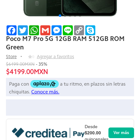
Facebook
Twitter
WhatsApp
Gmail
Messenger
Line
Copy
Skype
Link
Poco M7 Pro 5G 12GB RAM 512GB ROM
Green
Store
0
Agregar a favoritos
$6499.00MXN
-
35
%
$4199.00MXN
Desde
$200.00
Ver más
quincenales