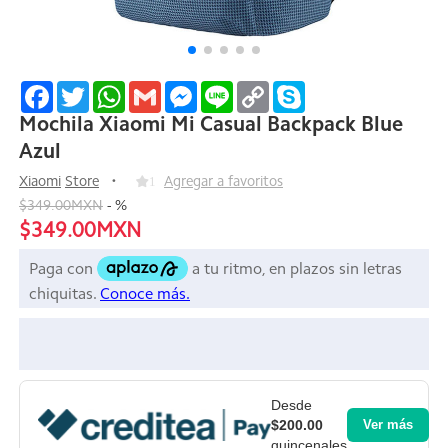
Facebook
Twitter
WhatsApp
Gmail
Messenger
Line
Copy
Skype
Link
Mochila Xiaomi Mi Casual Backpack Blue
Azul
Xiaomi
Store
1
Agregar a favoritos
$349.00MXN
-
%
$349.00MXN
Desde
$200.00
Ver más
quincenales