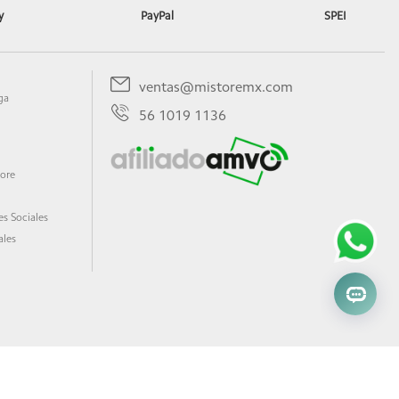
y
PayPal
SPEI
ventas@mistoremx.com
ga
56 1019 1136
tore
s Sociales
ales