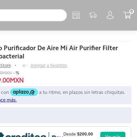
0
o Purificador De Aire Mi Air Purifier Filter
bacterial
Store
1
Agregar a favoritos
00MXN
-
%
9.00MXN
Desde
$200.00
Ver más