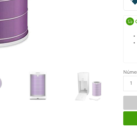
Núme
1