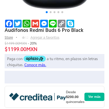
Facebook
Twitter
WhatsApp
Gmail
Messenger
Line
Copy
Skype
Link
Audífonos Redmi Buds 6 Pro Black
Store
12
Agregar a favoritos
$1499.00MXN
-
20
%
$1199.00MXN
Desde
$200.00
Ver más
quincenales