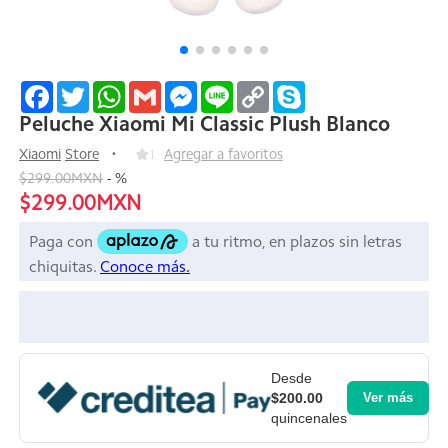
Facebook
Twitter
WhatsApp
Gmail
Messenger
Line
Copy
Skype
Link
Peluche Xiaomi Mi Classic Plush Blanco
Xiaomi
Store
1
Agregar a favoritos
$299.00MXN
-
%
$299.00MXN
Desde
$200.00
Ver más
quincenales