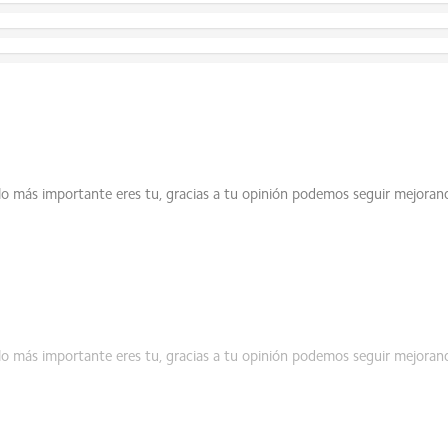
s de medición de la industria pueden variar y, por lo tanto, los 
lo más importante eres tu, gracias a tu opinión podemos seguir mejora
lo más importante eres tu, gracias a tu opinión podemos seguir mejora