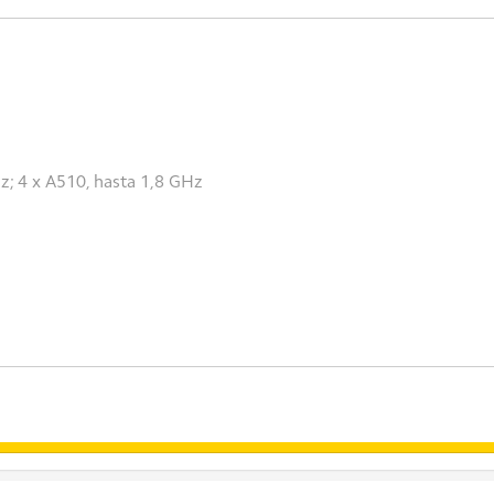
z; 4 x A510, hasta 1,8 GHz
 memoria total debido al almacenamiento del sistema operativo y