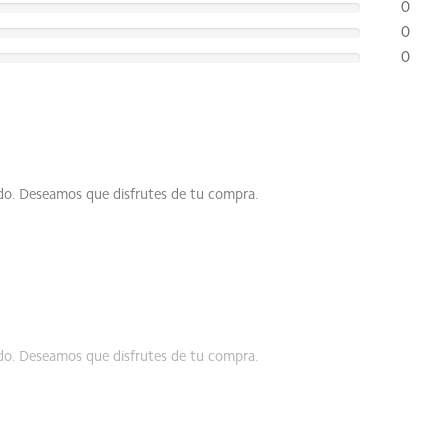
0
0
0
resultados reales pueden diferir.
ndo. Deseamos que disfrutes de tu compra.
ndo. Deseamos que disfrutes de tu compra.