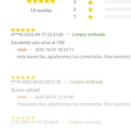
3
Altura: 161.11mm
2
14 reseñas
Ancho: 74.95mm
1
Espesor: 7.9mm
Peso: 181g
*Datos proporcionados por laboratorios internos. Los método
O***m 2025-09-17 22:57:05
Compra verificada.
Excelente aún sirve al 100
Monitor
Heidi
2025-10-07 18:33:11
Hola xiaomi fan, agradecemos tus comentarios. Para nosotros 
6.67" FHD+ Flow AMOLED DotDisplay
Frecuencia de actualización: hasta 120Hz
Frecuencia de muestreo táctil: 240Hz
Brillo: 500 nits (típico), 1000 nits (HBM/brillo máximo)
j***m 2025-04-03 22:51:35
Compra verificada.
Relación de contraste: 5,000,000: 1
Buena calidad
Resolución: 2400 x 1080
Heidi
2025-04-07 12:47:40
Amplia gama de colores DCI-P3
Hola xiaomi fan, agradecemos tus comentarios. Para nosotros 
68 mil millones de colores
Atenuación PWM de 1920Hz
Pantalla HDR adaptativa
j***s 2024-10-07 00:40:42
Compra verificada.
Pantalla de luz solar
Excelente