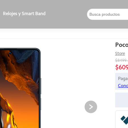
Relojes y Smart Band
Poco
Store
$8499
$60