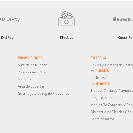
storemx.com
ón es la mas importante para seguir mejorando.
DidiPay
Efectivo
KueskiPa
de entrega
PROMOCIONES
ENTREGA
50% de descuento
Envíos y Tiempos de Entre
sotros tu opinión es lo mas importante, esperamos que disfrutes mucho 
MI CUENTA
Promociones 2026
Inicie sesión
Mi Outlet
CONTACTO
Área de Subastas
Tiendas Oficiales Xiaomi S
Guía Tarjeta de regalo / Cupones
Preguntas frecuentes
Medios De Contacto Y Rede
Directorio de Tiendas Ofici
Sobre nosotros