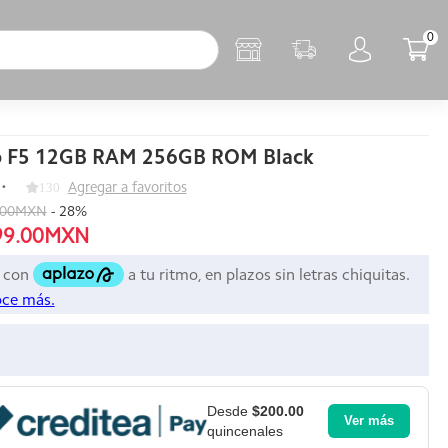
0
 F5 12GB RAM 256GB ROM Black
130
Agregar a favoritos
.00MXN
-
28
%
99.00MXN
Desde
$200.00
Ver más
quincenales