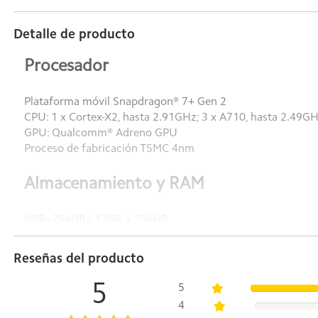
Detalle de producto
Procesador
Plataforma móvil Snapdragon® 7+ Gen 2
CPU: 1 x Cortex-X2, hasta 2.91GHz; 3 x A710, hasta 2.49GH
GPU: Qualcomm® Adreno GPU
Proceso de fabricación TSMC 4nm
Almacenamiento y RAM
8GB+256GB | 12GB + 256GB
LPDDR5 + UFS 3.1
Expansión dinámica de RAM 3.0
Reseñas del producto
*El almacenamiento disponible y la RAM son menores que la
5
5
Dimensiones
4