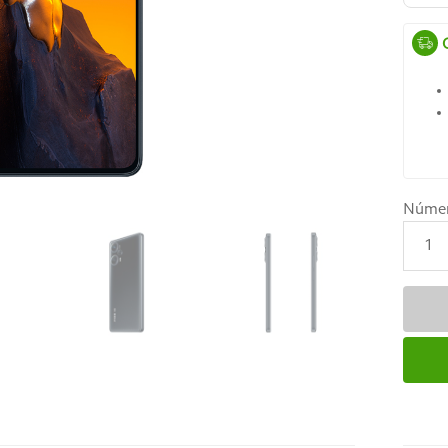
Núme
1