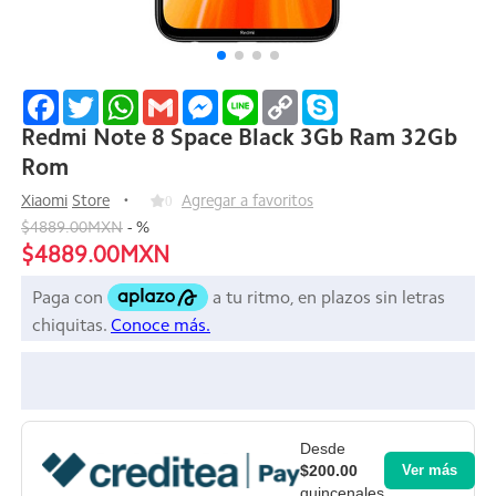
Facebook
Twitter
WhatsApp
Gmail
Messenger
Line
Copy
Skype
Link
Redmi Note 8 Space Black 3Gb Ram 32Gb
Rom
Xiaomi
Store
0
Agregar a favoritos
$4889.00MXN
-
%
$4889.00MXN
Desde
$200.00
Ver más
quincenales