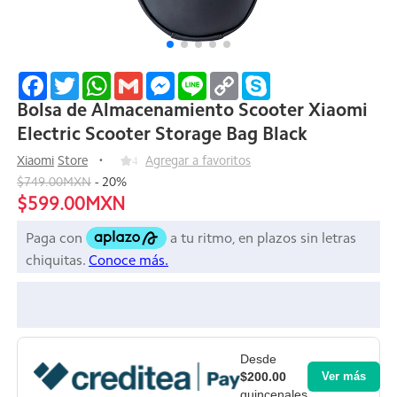
Facebook
Twitter
WhatsApp
Gmail
Messenger
Line
Copy
Skype
Link
Bolsa de Almacenamiento Scooter Xiaomi
Electric Scooter Storage Bag Black
Xiaomi
Store
4
Agregar a favoritos
$749.00MXN
-
20
%
$599.00MXN
Desde
$200.00
Ver más
quincenales