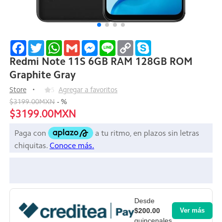
Facebook
Twitter
WhatsApp
Gmail
Messenger
Line
Copy
Skype
Link
Redmi Note 11S 6GB RAM 128GB ROM
Graphite Gray
Store
5
Agregar a favoritos
$3199.00MXN
-
%
$3199.00MXN
Desde
$200.00
Ver más
quincenales