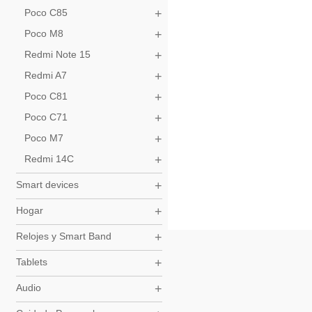
Poco C81
Poco C85
Mi Outlet
Poco C71
Poco M8
Redmi Note 15
Poco M7
Redmi A7
Redmi 14C
Poco C81
Poco C71
Poco M7
Redmi 14C
Smart devices
Hogar
Relojes y Smart Band
Tablets
Audio