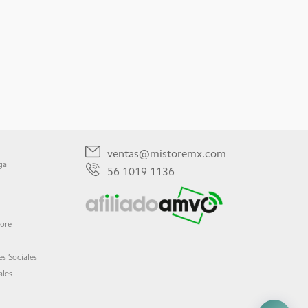
ventas@mistoremx.com
ga
56 1019 1136
tore
s Sociales
ales