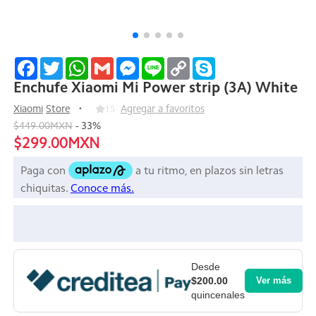
Facebook
Twitter
WhatsApp
Gmail
Messenger
Line
Copy
Skype
Link
Enchufe Xiaomi Mi Power strip (3A) White
Xiaomi
Store
15
Agregar a favoritos
$449.00MXN
-
33
%
$299.00MXN
Desde
$200.00
Ver más
quincenales