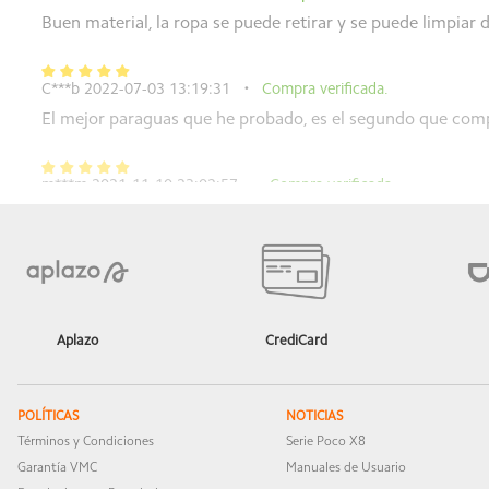
Buen material, la ropa se puede retirar y se puede limpia
C***b 2022-07-03 13:19:31
Compra verificada.
El mejor paraguas que he probado, es el segundo que com
m***m 2021-11-10 23:02:57
Compra verificada.
Muy bonito peluche
m***m 2021-11-10 23:02:40
Compra verificada.
Muy bonito peluche
Aplazo
CrediCard
m***m 2021-11-10 23:02:24
Compra verificada.
Muy bonitos peluches
POLÍTICAS
NOTICIAS
Términos y Condiciones
Serie Poco X8
Garantía VMC
Manuales de Usuario
l***m 2021-09-29 17:36:48
Compra verificada.