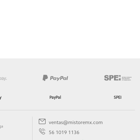
y
PayPal
SPEI
ventas@mistoremx.com
ga
56 1019 1136