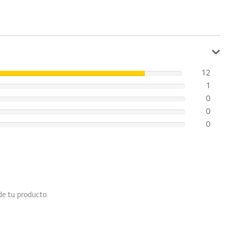
12
1
0
0
0
de tu producto.