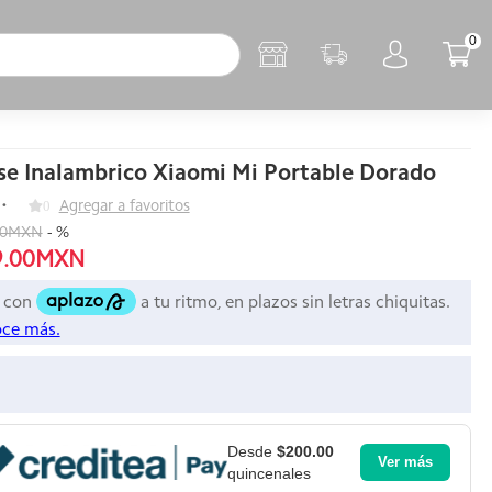
0
e Inalambrico Xiaomi Mi Portable Dorado
0
Agregar a favoritos
00MXN
-
%
9.00MXN
Desde
$200.00
Ver más
quincenales