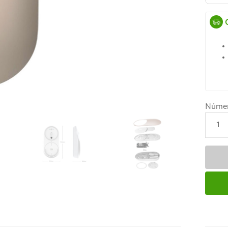
Núme
1