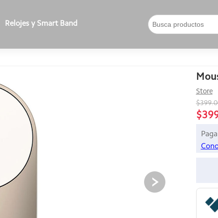
Relojes y Smart Band
Mous
Store
$399.
$39