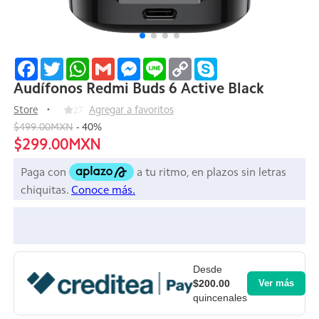
Facebook
Twitter
WhatsApp
Gmail
Messenger
Line
Copy
Skype
Link
Audífonos Redmi Buds 6 Active Black
Store
27
Agregar a favoritos
$499.00MXN
-
40
%
$299.00MXN
Desde
$200.00
Ver más
quincenales