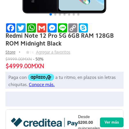
Facebook
Twitter
WhatsApp
Gmail
Messenger
Line
Copy
Skype
Link
Redmi Note 12 Pro 5G 6GB RAM 128GB
ROM Midnight Black
Store
14
Agregar a favoritos
$9999.00MXN
-
50
%
$4999.00MXN
Desde
$200.00
Ver más
quincenales