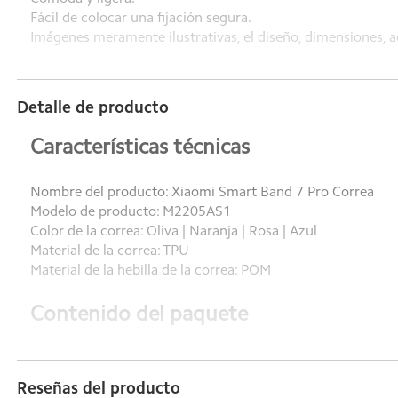
Fácil de colocar una fijación segura.
Imágenes meramente ilustrativas, el diseño, dimensiones, a
Detalle de producto
Características técnicas
Nombre del producto: Xiaomi Smart Band 7 Pro Correa
Modelo de producto: M2205AS1
Color de la correa: Oliva | Naranja | Rosa | Azul
Material de la correa: TPU
Material de la hebilla de la correa: POM
Contenido del paquete
Componente de correa corta x1
Componente de correa larga x1
Reseñas del producto