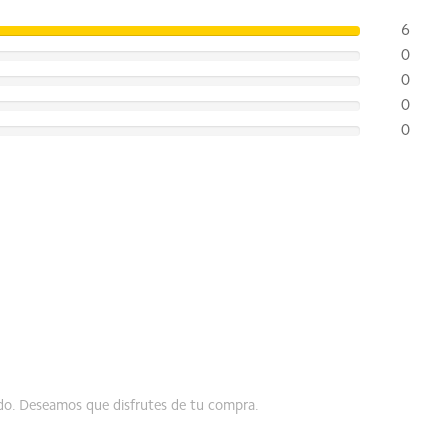
6
0
0
0
0
ndo. Deseamos que disfrutes de tu compra.