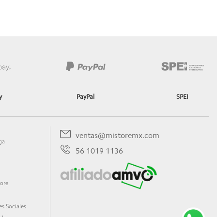
 de tu producto
y
PayPal
SPEI
de tu producto.
ventas@mistoremx.com
ga
56 1019 1136
tore
s Sociales