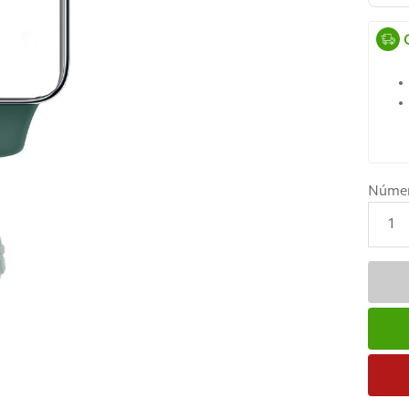
Núme
1