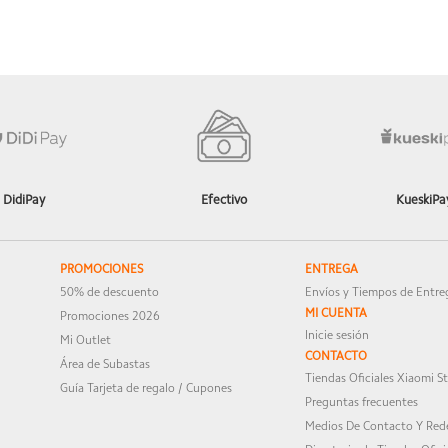
sotros tu opinión es lo mas importante, esperamos que disfrutes mucho
DidiPay
Efectivo
KueskiPa
sotros tu opinión es lo mas importante, esperamos que disfrutes mucho 
PROMOCIONES
ENTREGA
50% de descuento
Envíos y Tiempos de Entre
MI CUENTA
Promociones 2026
e muy rápido
Inicie sesión
Mi Outlet
CONTACTO
Área de Subastas
Tiendas Oficiales Xiaomi S
Guía Tarjeta de regalo / Cupones
Preguntas frecuentes
Medios De Contacto Y Rede