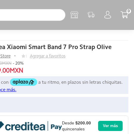
0
ea Xiaomi Smart Band 7 Pro Strap Olive
Store
1
Agregar a favoritos
00MXN
-
20
%
9.00MXN
Desde
$200.00
Ver más
quincenales