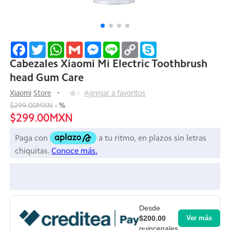
Facebook
Twitter
WhatsApp
Gmail
Messenger
Line
Copy
Skype
Link
Cabezales Xiaomi Mi Electric Toothbrush
head Gum Care
Xiaomi
Store
4
Agregar a favoritos
$299.00MXN
-
%
$299.00MXN
Desde
$200.00
Ver más
quincenales