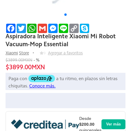
Facebook
Twitter
WhatsApp
Gmail
Messenger
Line
Copy
Skype
Link
Aspiradora Inteligente Xiaomi Mi Robot
Vacuum-Mop Essential
Xiaomi
Store
9
Agregar a favoritos
$3899.00MXN
-
%
$3899.00MXN
Desde
$200.00
Ver más
quincenales