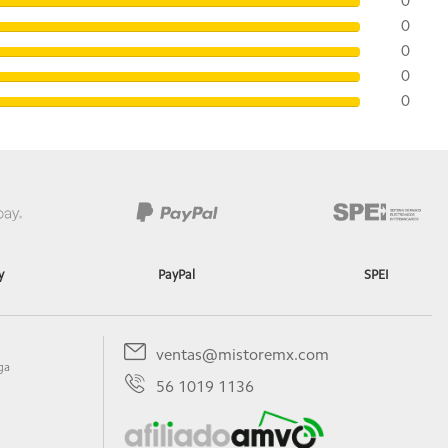
0
0
0
0
0
y
PayPal
SPEI
ventas@mistoremx.com
ga
56 1019 1136