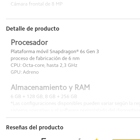
Cámara frontal de 8 MP
Detalle de producto
Procesador
Plataforma móvil Snapdragon® 6s Gen 3
proceso de fabricación de 6 nm
CPU: Octa-core, hasta 2,3 GHz
GPU: Adreno
Almacenamiento y RAM
6 GB + 128 GB, 8 GB + 256 GB
*Las configuraciones disponibles pueden variar según la re
sistema operativo y el software preinstalado del dispositivo
Admite hasta 16 GB de RAM* con extensión de memoria.
*La memoria RAM de 16 GB con extensión se basa en la ve
Reseñas del producto
está disponible si hay suficiente espacio de almacenamient
Almacenamiento ampliable* hasta 2 TB