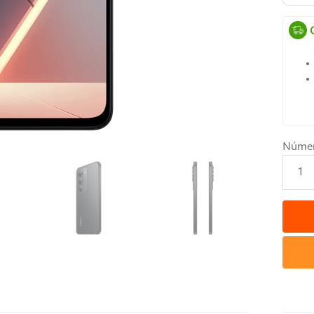
Núme
1