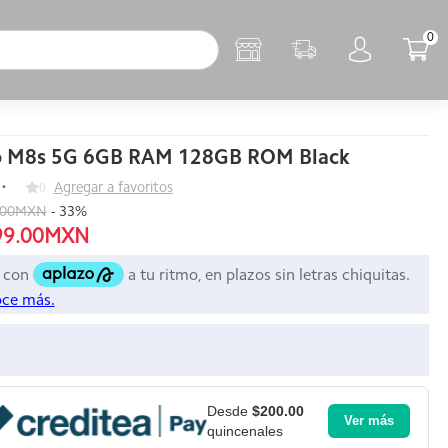
0
 M8s 5G 6GB RAM 128GB ROM Black
0
Agregar a favoritos
.00MXN
-
33
%
99.00MXN
Desde
$200.00
Ver más
quincenales