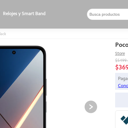
Relojes y Smart Band
lack
Poco
Store
$5499
$36