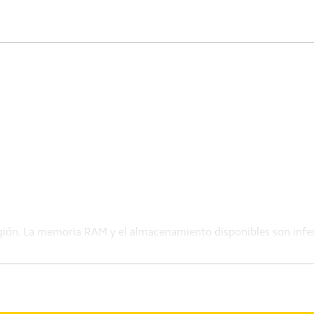
gión. La memoria RAM y el almacenamiento disponibles son infer
.
rsión de 8 GB. La RAM adicional ocupará una cantidad equivale
o en su dispositivo. La capacidad real de extensión de RAM varía