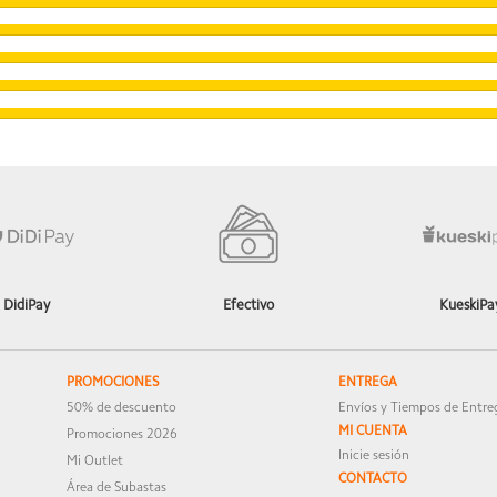
e por separado. Consulte las instrucciones de uso.
 resultados reales pueden variar.
DidiPay
Efectivo
KueskiPa
PROMOCIONES
ENTREGA
50% de descuento
Envíos y Tiempos de Entre
 Hz para las aplicaciones compatibles.
MI CUENTA
Promociones 2026
Inicie sesión
Mi Outlet
CONTACTO
Área de Subastas