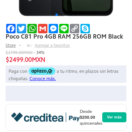
Facebook
Twitter
WhatsApp
Gmail
Messenger
Line
Copy
Skype
Link
Poco C81 Pro 4GB RAM 256GB ROM Black
Store
0
Agregar a favoritos
$3799.00MXN
-
34
%
$2499.00MXN
Desde
$200.00
Ver más
quincenales