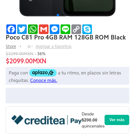
Facebook
Twitter
WhatsApp
Gmail
Messenger
Line
Copy
Skype
Link
Poco C81 Pro 4GB RAM 128GB ROM Black
Store
0
Agregar a favoritos
$3299.00MXN
-
36
%
$2099.00MXN
Desde
$200.00
Ver más
quincenales