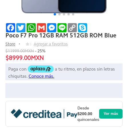
Facebook
Twitter
WhatsApp
Gmail
Messenger
Line
Copy
Skype
Link
Poco F7 Pro 12GB RAM 512GB ROM Blue
Store
3
Agregar a favoritos
$11999.00MXN
-
25
%
$8999.00MXN
Desde
$200.00
Ver más
quincenales