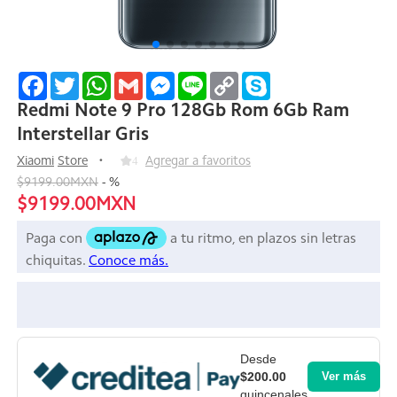
Facebook
Twitter
WhatsApp
Gmail
Messenger
Line
Copy
Skype
Link
Redmi Note 9 Pro 128Gb Rom 6Gb Ram
Interstellar Gris
Xiaomi
Store
4
Agregar a favoritos
$9199.00MXN
-
%
$9199.00MXN
Desde
$200.00
Ver más
quincenales