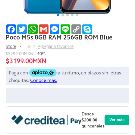
Facebook
Twitter
WhatsApp
Gmail
Messenger
Line
Copy
Skype
Link
Poco M5s 8GB RAM 256GB ROM Blue
Store
12
Agregar a favoritos
$5299.00MXN
-
40
%
$3199.00MXN
Desde
$200.00
Ver más
quincenales