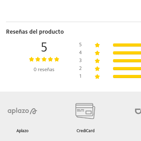
Reseñas del producto
5
5
4
3
2
0 reseñas
1
Aplazo
CrediCard