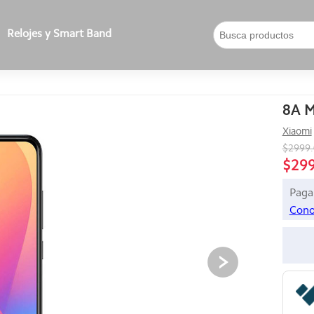
Relojes y Smart Band
8A M
Xiaomi
$2999
$29