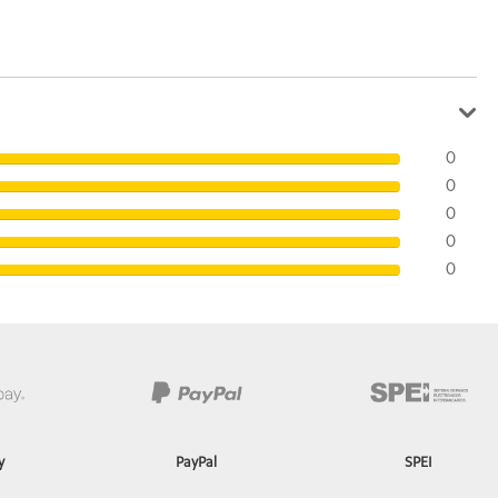
0
0
0
0
0
y
PayPal
SPEI