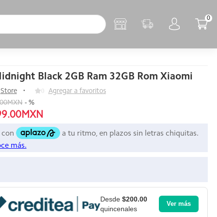
0
idnight Black 2GB Ram 32GB Rom Xiaomi
Store
0
Agregar a favoritos
.00MXN
-
%
99.00MXN
Desde
$200.00
Ver más
quincenales