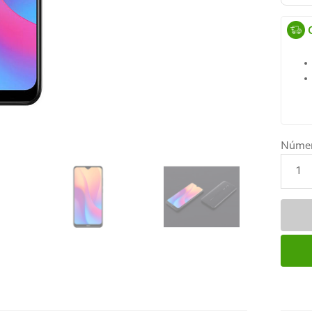
Núme
1