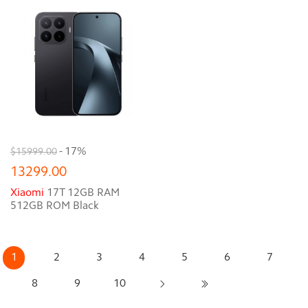
- 17%
$15999.00
13299.00
Xiaomi
17T 12GB RAM
512GB ROM Black
1
2
3
4
5
6
7
8
9
10