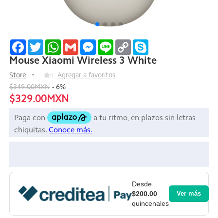
Facebook
Twitter
WhatsApp
Gmail
Messenger
Line
Copy
Skype
Link
Mouse Xiaomi Wireless 3 White
Store
0
Agregar a favoritos
$349.00MXN
-
6
%
$329.00MXN
Desde
$200.00
Ver más
quincenales